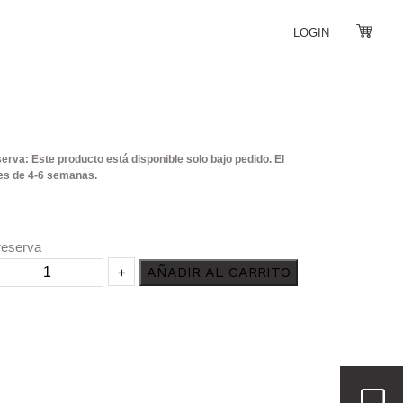
LOGIN
L
erva: Este producto está disponible solo bajo pedido. El
es de 4-6 semanas.
reserva
+
AÑADIR AL CARRITO
dad