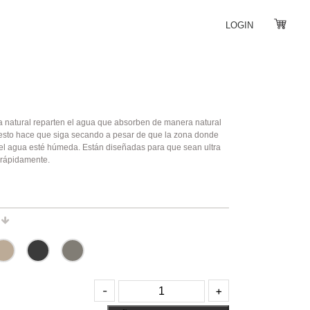
LOGIN
bra natural reparten el agua que absorben de manera natural
 esto hace que siga secando a pesar de que la zona donde
el agua esté húmeda. Están diseñadas para que sean ultra
 rápidamente.
N
Toalla
-
+
para