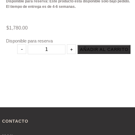
Disponible para reserva: Este producto está disponible solo bajo pedido.
El tiempo de entrega es de 4-6 semanas.
$
1,780.00
Disponible para reserva
Producto
-
+
AÑADIR AL CARRITO
Set
Estuario
cantidad
CONTACTO