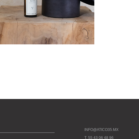
INFO@ATICO35.MX
T. 55 43 06 48 96