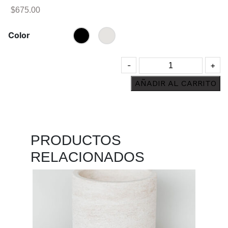
$
675.00
Color
Florero
-
+
de
AÑADIR AL CARRITO
cerámica
cantidad
PRODUCTOS
RELACIONADOS