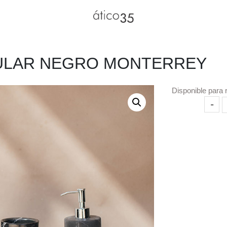
ULAR NEGRO MONTERREY
Disponible para 
Charo
-
Recta
Negr
Monte
canti