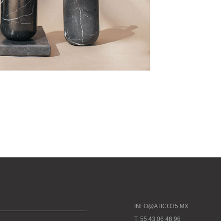
INFO@ATICO35.MX
T. 55 43 06 48 96