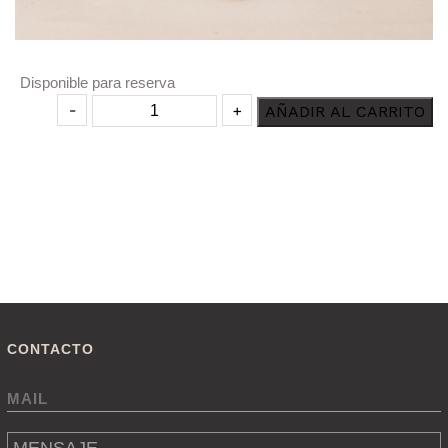
Disponible para reserva
Charola
-
+
AÑADIR AL CARRITO
Rectangular
Bego
cantidad
CONTACTO