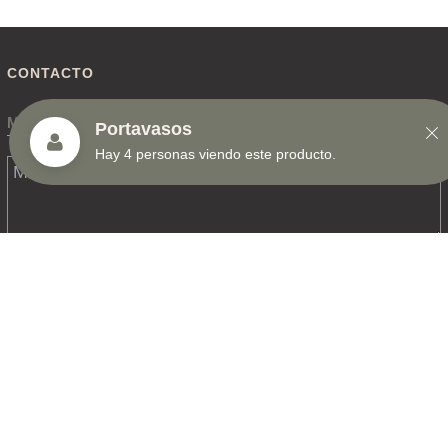
CONTACTO
Portavasos
Hay 4 personas viendo este producto.
ME GUSTARÍA RECIBIR INFORMACIÓN ACERCA DE ÁTICO35
ENVIAR
INFO@ATICO35.MX
T. 55 43 06 48 96